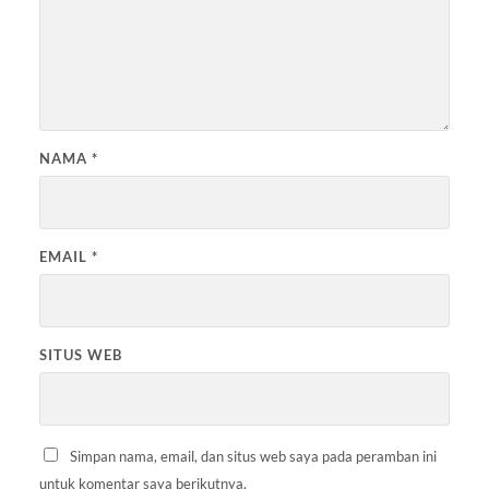
NAMA
*
EMAIL
*
SITUS WEB
Simpan nama, email, dan situs web saya pada peramban ini
untuk komentar saya berikutnya.