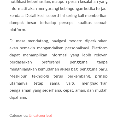
notifikasi keberhasilan, maupun pesan kesalahan yang
informatif akan mengurangi kebingungan ketika terjadi
kendala. Detail kecil seperti ini sering kali memberikan
dampak besar terhadap persepsi kualitas sebuah
platform.
Di masa mendatang, navigasi modern diperkirakan
akan semakin mengandalkan personalisasi. Platform
dapat menampilkan informasi yang lebih relevan
berdasarkan preferensi pengguna tanpa
menghilangkan kemudahan akses bagi pengguna baru.
Meskipun teknologi terus berkembang, prinsip
utamanya tetap sama, yaitu menghadirkan
pengalaman yang sederhana, cepat, aman, dan mudah
dipahami.
Categories:
Uncategorized