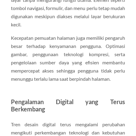
tombol navigasi, formulir, dan menu perlu tetap mudah
digunakan meskipun diakses melalui layar berukuran
kecil.
Kecepatan pemuatan halaman juga memiliki pengaruh
besar terhadap kenyamanan pengguna. Optimasi
gambar, penggunaan teknologi kompresi, serta
pengelolaan sumber daya yang efisien membantu
mempercepat akses sehingga pengguna tidak perlu
menunggu terlalu lama saat berpindah halaman.
Pengalaman Digital yang Terus
Berkembang
Tren desain digital terus mengalami perubahan
mengikuti perkembangan teknologi dan kebutuhan