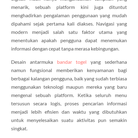
menarik, sebuah platform kini juga dituntut
menghadirkan pengalaman penggunaan yang mudah
dipahami sejak pertama kali diakses. Navigasi yang
modern menjadi salah satu faktor utama yang
menentukan apakah pengguna dapat menemukan
informasi dengan cepat tanpa merasa kebingungan.
Desain antarmuka
bandar togel
yang sederhana
namun fungsional memberikan kenyamanan bagi
berbagai kalangan pengguna, baik yang sudah terbiasa
menggunakan teknologi maupun mereka yang baru
mengenal sebuah platform. Ketika seluruh menu
tersusun secara logis, proses pencarian informasi
menjadi lebih efisien dan waktu yang dibutuhkan
untuk menyelesaikan suatu aktivitas pun semakin
singkat.