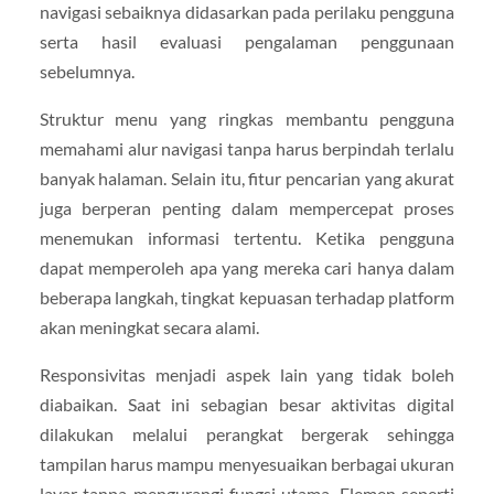
navigasi sebaiknya didasarkan pada perilaku pengguna
serta hasil evaluasi pengalaman penggunaan
sebelumnya.
Struktur menu yang ringkas membantu pengguna
memahami alur navigasi tanpa harus berpindah terlalu
banyak halaman. Selain itu, fitur pencarian yang akurat
juga berperan penting dalam mempercepat proses
menemukan informasi tertentu. Ketika pengguna
dapat memperoleh apa yang mereka cari hanya dalam
beberapa langkah, tingkat kepuasan terhadap platform
akan meningkat secara alami.
Responsivitas menjadi aspek lain yang tidak boleh
diabaikan. Saat ini sebagian besar aktivitas digital
dilakukan melalui perangkat bergerak sehingga
tampilan harus mampu menyesuaikan berbagai ukuran
layar tanpa mengurangi fungsi utama. Elemen seperti