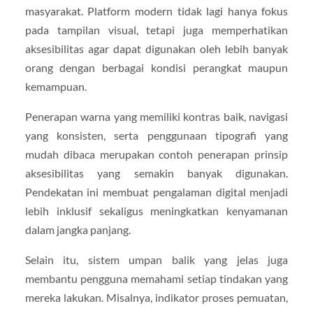
masyarakat. Platform modern tidak lagi hanya fokus
pada tampilan visual, tetapi juga memperhatikan
aksesibilitas agar dapat digunakan oleh lebih banyak
orang dengan berbagai kondisi perangkat maupun
kemampuan.
Penerapan warna yang memiliki kontras baik, navigasi
yang konsisten, serta penggunaan tipografi yang
mudah dibaca merupakan contoh penerapan prinsip
aksesibilitas yang semakin banyak digunakan.
Pendekatan ini membuat pengalaman digital menjadi
lebih inklusif sekaligus meningkatkan kenyamanan
dalam jangka panjang.
Selain itu, sistem umpan balik yang jelas juga
membantu pengguna memahami setiap tindakan yang
mereka lakukan. Misalnya, indikator proses pemuatan,