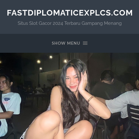
FASTDIPLOMATICEXPLCS.COM
Situs Slot Gacor 2024 Terbaru Gampang Menang
SHOW MENU