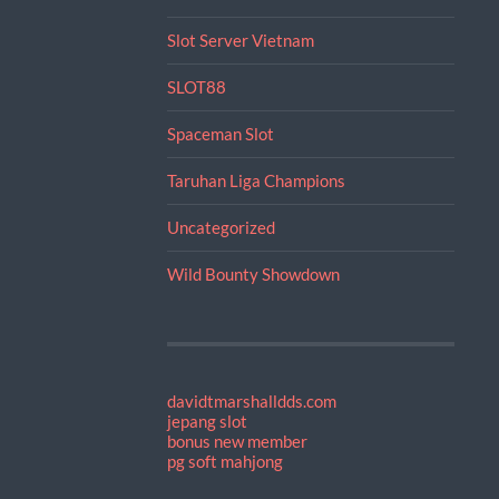
Slot Server Vietnam
SLOT88
Spaceman Slot
Taruhan Liga Champions
Uncategorized
Wild Bounty Showdown
davidtmarshalldds.com
jepang slot
bonus new member
pg soft mahjong