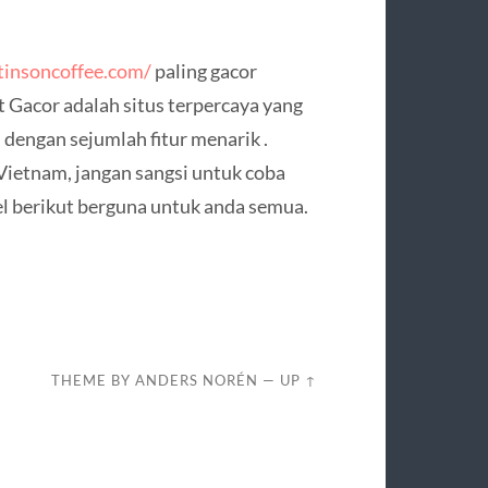
tinsoncoffee.com/
paling gacor
lot Gacor adalah situs terpercaya yang
dengan sejumlah fitur menarik .
Vietnam, jangan sangsi untuk coba
el berikut berguna untuk anda semua.
THEME BY
ANDERS NORÉN
—
UP ↑