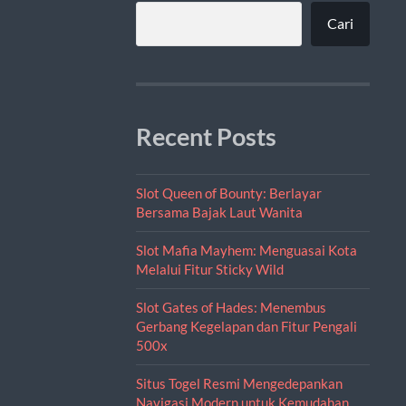
Cari
Recent Posts
Slot Queen of Bounty: Berlayar
Bersama Bajak Laut Wanita
Slot Mafia Mayhem: Menguasai Kota
Melalui Fitur Sticky Wild
Slot Gates of Hades: Menembus
Gerbang Kegelapan dan Fitur Pengali
500x
Situs Togel Resmi Mengedepankan
Navigasi Modern untuk Kemudahan