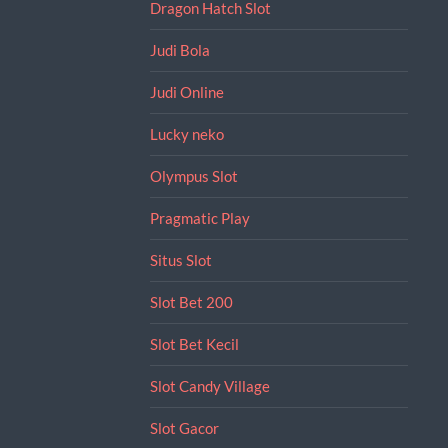
Dragon Hatch Slot
Judi Bola
Judi Online
Lucky neko
Olympus Slot
Pragmatic Play
Situs Slot
Slot Bet 200
Slot Bet Kecil
Slot Candy Village
Slot Gacor