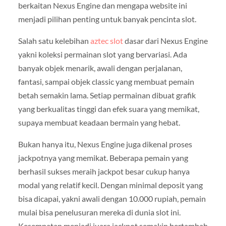
berkaitan Nexus Engine dan mengapa website ini
menjadi pilihan penting untuk banyak pencinta slot.
Salah satu kelebihan
aztec slot
dasar dari Nexus Engine
yakni koleksi permainan slot yang bervariasi. Ada
banyak objek menarik, awali dengan perjalanan,
fantasi, sampai objek classic yang membuat pemain
betah semakin lama. Setiap permainan dibuat grafik
yang berkualitas tinggi dan efek suara yang memikat,
supaya membuat keadaan bermain yang hebat.
Bukan hanya itu, Nexus Engine juga dikenal proses
jackpotnya yang memikat. Beberapa pemain yang
berhasil sukses meraih jackpot besar cukup hanya
modal yang relatif kecil. Dengan minimal deposit yang
bisa dicapai, yakni awali dengan 10.000 rupiah, pemain
mulai bisa penelusuran mereka di dunia slot ini.
Kesempatan menjadi juara jackpot semakin bertambah