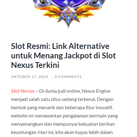
Slot Resmi: Link Alternative
untuk Menang Jackpot di Slot
Nexus Terkini
OKTOBER 17, 2024
/
0 COMMENTS
Slot Nexus
–
Di dunia judi online, Nexus Engine
menjadi salah satu situs sedang terkenal. Dengan
bentuk yang menarik dan beberapa fitur inovatif,
website ini menawarkan pengalaman bermain yang
menyenangkan dan mempunyai kekuatan berikan
keuntungan. Hari ini, kita akan kupas lebih dalam