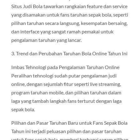
Situs Judi Bola tawarkan rangkaian feature dan service
yang disamakan untuk fans taruhan sepak bola, seperti
pilihan taruhan secara langsung, kesempatan bersaing,
dan interface yang sangat ramah pemakai untuk
pengalaman taruhan yang lancar.
3. Trend dan Perubahan Taruhan Bola Online Tahun Ini
Imbas Tehnologi pada Pengalaman Taruhan Online
Peralihan tehnologi sudah putar pengalaman judi
online, dengan sejumlah fitur seperti live streaming,
program taruhan mobile, dan pilihan taruhan dalam
laga yang tambah langkah fans terturut dengan laga
sepak bola.
Pilihan dan Pasar Taruhan Baru untuk Fans Sepak Bola
Tahun ini terjadi peluasan pilihan dan pasar taruhan
untuk fans sepak bola, memberi berbagai ragam pilihan