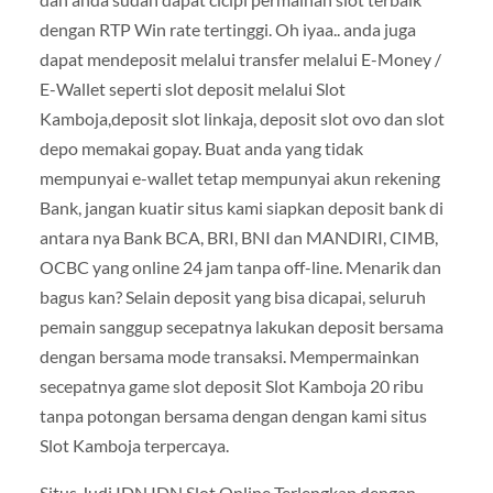
dengan RTP Win rate tertinggi. Oh iyaa.. anda juga
dapat mendeposit melalui transfer melalui E-Money /
E-Wallet seperti slot deposit melalui Slot
Kamboja,deposit slot linkaja, deposit slot ovo dan slot
depo memakai gopay. Buat anda yang tidak
mempunyai e-wallet tetap mempunyai akun rekening
Bank, jangan kuatir situs kami siapkan deposit bank di
antara nya Bank BCA, BRI, BNI dan MANDIRI, CIMB,
OCBC yang online 24 jam tanpa off-line. Menarik dan
bagus kan? Selain deposit yang bisa dicapai, seluruh
pemain sanggup secepatnya lakukan deposit bersama
dengan bersama mode transaksi. Mempermainkan
secepatnya game slot deposit Slot Kamboja 20 ribu
tanpa potongan bersama dengan dengan kami situs
Slot Kamboja terpercaya.
Situs Judi IDN IDN Slot Online Terlengkap dengan