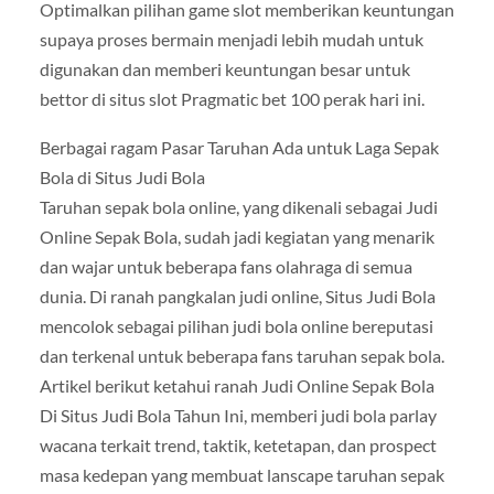
Optimalkan pilihan game slot memberikan keuntungan
supaya proses bermain menjadi lebih mudah untuk
digunakan dan memberi keuntungan besar untuk
bettor di situs slot Pragmatic bet 100 perak hari ini.
Berbagai ragam Pasar Taruhan Ada untuk Laga Sepak
Bola di Situs Judi Bola
Taruhan sepak bola online, yang dikenali sebagai Judi
Online Sepak Bola, sudah jadi kegiatan yang menarik
dan wajar untuk beberapa fans olahraga di semua
dunia. Di ranah pangkalan judi online, Situs Judi Bola
mencolok sebagai pilihan judi bola online bereputasi
dan terkenal untuk beberapa fans taruhan sepak bola.
Artikel berikut ketahui ranah Judi Online Sepak Bola
Di Situs Judi Bola Tahun Ini, memberi judi bola parlay
wacana terkait trend, taktik, ketetapan, dan prospect
masa kedepan yang membuat lanscape taruhan sepak