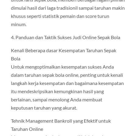
dimulai hasil dari laga tradisionil sampai taruhan makin
khusus seperti statistik pemain dan score turun
minum.
4. Panduan dan Taktik Sukses Judi Online Sepak Bola
Kenali Beberapa dasar Kesempatan Taruhan Sepak
Bola
Untuk mengoptimalkan kesempatan sukses Anda
dalam taruhan sepak bola online, penting untuk kenali
langkah kerja kesempatan dan bagaimana kesempatan
itu mendeskripsikan kemungkinan hasil yang
berlainan, sampai menolong Anda membuat
keputusan taruhan yang akurat.
Tehnik Management Bankroll yang Efektif untuk
Taruhan Online