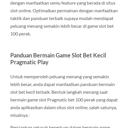
dengan manfaatkan semu feature yang berada di situs
slot online. Optimalkan permainan dengan manfaatkan
taktik dan panduan terbaik supaya mudah mendapat
peluang menang semakin lebih besar di game slot bet
100 perak.
Panduan Bermain Game Slot Bet Kecil
Pragmatic Play
Untuk memperoleh peluang menang yang semakin
lebih besar, anda dapat manfaatkan panduan bermain
slot bet kecil terbaik. Bentuk langkah menang saat
bermain game slot Pragmatic bet 100 perak yang dapat
anda aplikasikan dalam situs slot online, salah satunya,
misalnya :
Persiapkan seluruh keperluan dalam bermain game